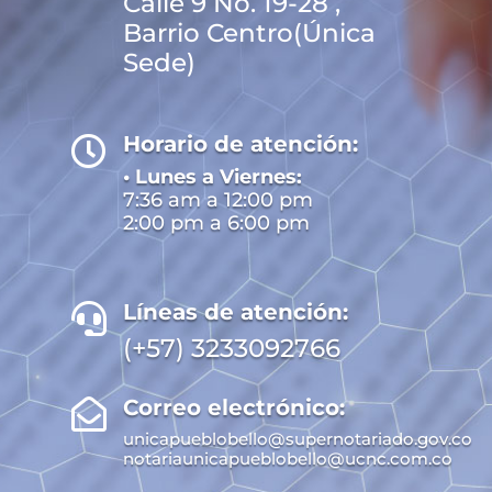
Calle 9 No. 19-28 ,
Barrio Centro(Única
Sede)
Horario de atención:

• Lunes a Viernes:
7:36 am a 12:00 pm
2:00 pm a 6:00 pm
Líneas de atención:

(+57) 3233092766
Correo electrónico:

unicapueblobello@supernotariado.gov.co
notariaunicapueblobello@ucnc.com.co