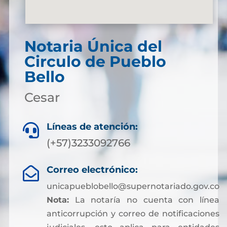
Notaria Única del
Circulo de Pueblo
Bello
Cesar
Líneas de atención:

(+57)3233092766
Correo electrónico:

unicapueblobello@supernotariado.gov.co
Nota:
La notaría no cuenta con línea
anticorrupción y correo de notificaciones