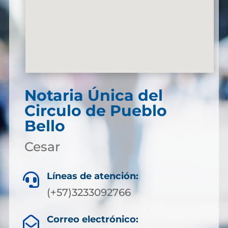
Notaria Única del
Circulo de Pueblo
Bello
Cesar
Líneas de atención:

(+57)3233092766
Correo electrónico:
