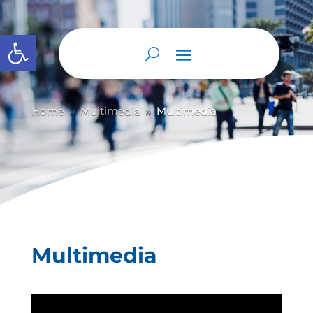
Abrir barra de herramientas
Home
Multimedia
Multimedia
9
9
Multimedia