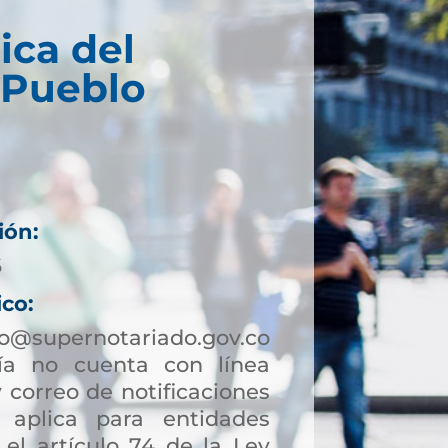
ica del
 Pueblo
ión:
6
ico:
lo@supernotariado.gov.co
a no cuenta con línea
 correo de notificaciones
to aplica para entidades
 el artículo 74 de la Ley