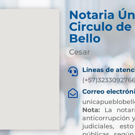
Notaria Ún
Circulo de
Bello
Cesar
Líneas de atenc

(+57)323309276
Correo electrón

unicapueblobel
Nota:
La notarí
anticorrupción y
judiciales, es
públicas, según