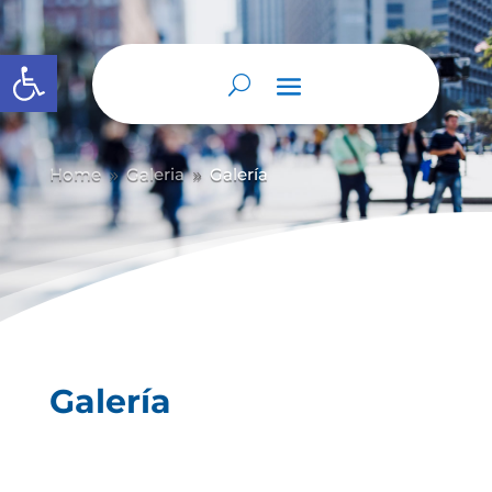
Abrir barra de herramientas
Home
Galeria
Galería
9
9
Galería