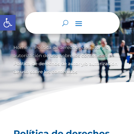
Abrir barra de herramientas
Home
Política de derechos de autor y/
o
9
autorización de uso sobre los contenidos
9
Política de derechos de autor y/o autorización
de uso sobre los contenidos
Política de derechos