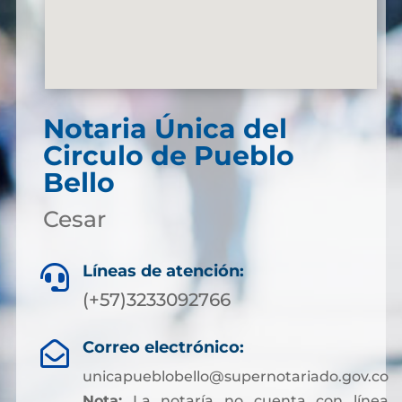
Notaria Única del
Circulo de Pueblo
Bello
Cesar
Líneas de atención:

(+57)3233092766
Correo electrónico:

unicapueblobello@supernotariado.gov.co
Nota:
La notaría no cuenta con línea