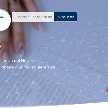
cia
s
sencia del Notario,
nciones y que no requieren de