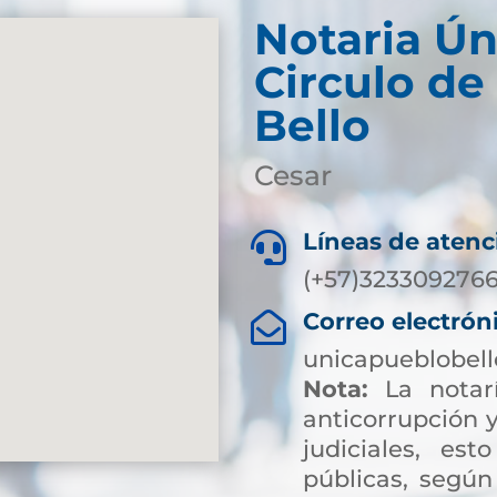
Notaria Ún
Circulo de
Bello
Cesar
Líneas de atenc

(+57)323309276
Correo electrón

unicapueblobel
Nota:
La notarí
anticorrupción y
judiciales, es
públicas, según