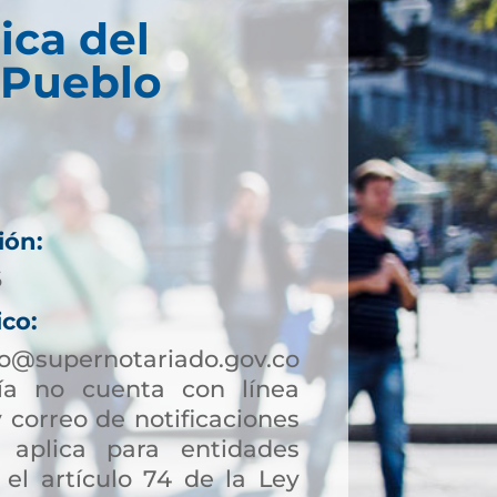
ica del
 Pueblo
ión:
6
ico:
lo@supernotariado.gov.co
a no cuenta con línea
 correo de notificaciones
to aplica para entidades
 el artículo 74 de la Ley