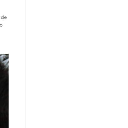
1 de
no