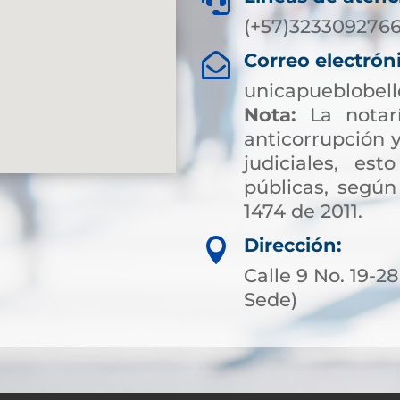

(+57)323309276
Correo electrón

unicapueblobel
Nota:
La notarí
anticorrupción y
judiciales, es
públicas, según
1474 de 2011.
Dirección:

Calle 9 No. 19-2
Sede)