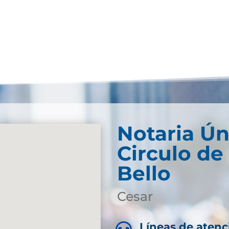
Notaria Ún
Circulo de
Bello
Cesar
Líneas de atenc