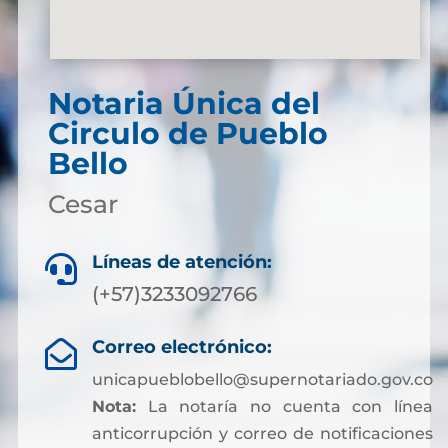
Notaria Única del
Circulo de Pueblo
Bello
Cesar
Líneas de atención:

(+57)3233092766
Correo electrónico:

unicapueblobello@supernotariado.gov.co
Nota:
La notaría no cuenta con línea
anticorrupción y correo de notificaciones