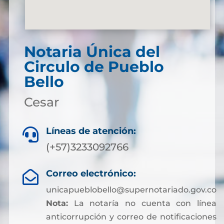
Notaria Única del
Circulo de Pueblo
Bello
Cesar
Líneas de atención:

(+57)3233092766
Correo electrónico:

unicapueblobello@supernotariado.gov.co
Nota:
La notaría no cuenta con línea
anticorrupción y correo de notificaciones