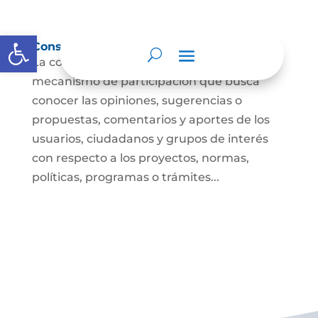
Abrir barra de herramientas
Consulta ciudadana
La consulta a la ciudadanía es un
mecanismo de participación que busca
conocer las opiniones, sugerencias o
propuestas, comentarios y aportes de los
usuarios, ciudadanos y grupos de interés
con respecto a los proyectos, normas,
políticas, programas o trámites...