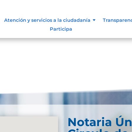
 siguen para tomar decisiones en
Atención y servicios a la ciudadanía
Transparen
Participa
Notaria Ún