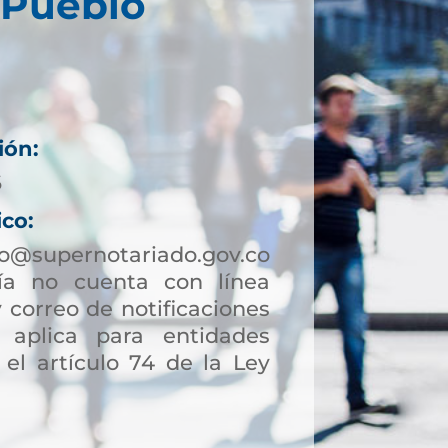
 Pueblo
ión:
6
ico:
lo@supernotariado.gov.co
a no cuenta con línea
 correo de notificaciones
to aplica para entidades
 el artículo 74 de la Ley