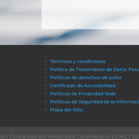
Términos y condiciones
Política de Tratamiento de Datos Per
Políticas de derechos de autor
Certificado de Accesibilidad
Políticas de Privacidad Web
Políticas de Seguridad de la Informac
Mapa del Sitio
ón Colegiada del Notariado Colombiano UCNC | 20