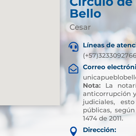
Circulo de
Bello
Cesar
Líneas de atenc

(+57)323309276
Correo electrón

unicapueblobel
Nota:
La notarí
anticorrupción y
judiciales, es
públicas, según
1474 de 2011.
Dirección:
