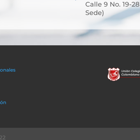
Calle 9 No. 19-2
Sede)
sonales
ión
22