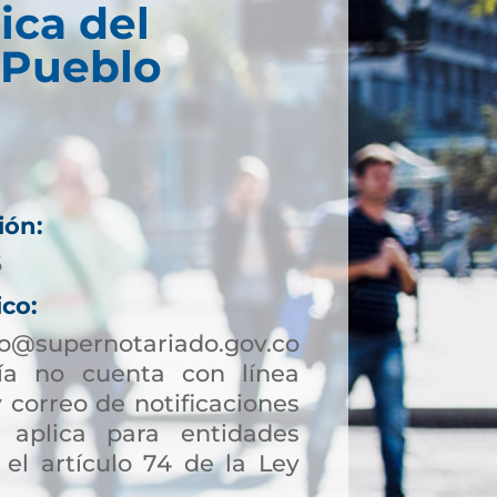
ica del
 Pueblo
ión:
6
ico:
lo@supernotariado.gov.co
a no cuenta con línea
 correo de notificaciones
to aplica para entidades
 el artículo 74 de la Ley