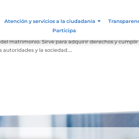
imonio
Atención y servicios a la ciudadanía
Transparen
Participa
a probar que una persona está casada. En él se registr
o del matrimonio. Sirve para adquirir derechos y cumplir
as autoridades y la sociedad....