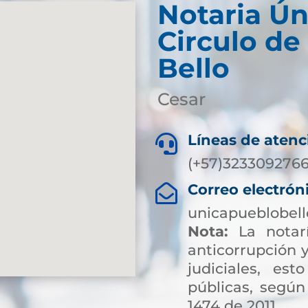
Notaria Ún
Circulo de
Bello
Cesar
Líneas de atenc

(+57)323309276
Correo electrón

unicapueblobel
Nota:
La notarí
anticorrupción y
judiciales, es
públicas, según
1474 de 2011.