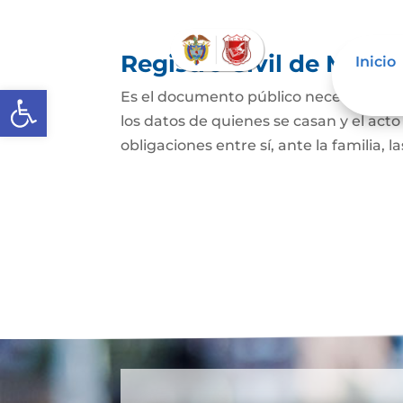
Registro Civil de Matr
Inicio
Abrir barra de herramientas
Es el documento público necesario par
los datos de quienes se casan y el act
obligaciones entre sí, ante la familia, l