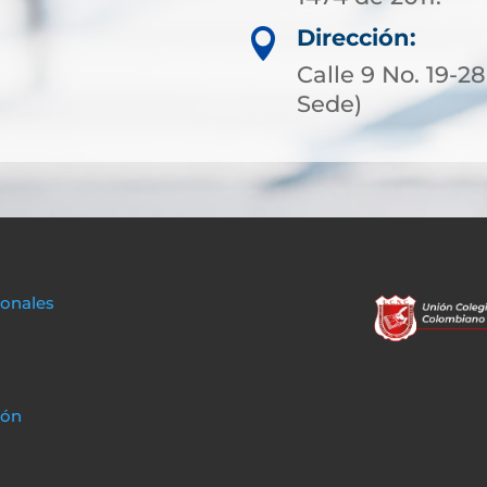
Dirección:

Calle 9 No. 19-2
Sede)
sonales
ión