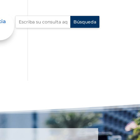
cia
an