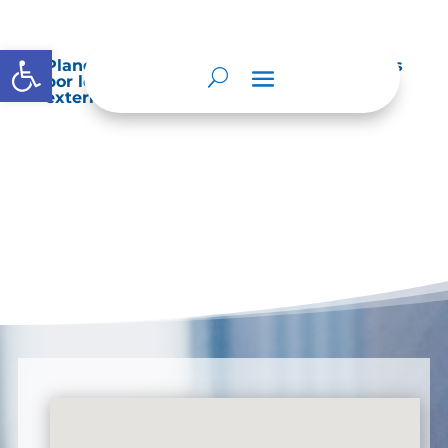
Abrir barra de herramientas
Planes de Mejoramiento vigentes exigidos
por los entes de control o auditoría
externos o internos.