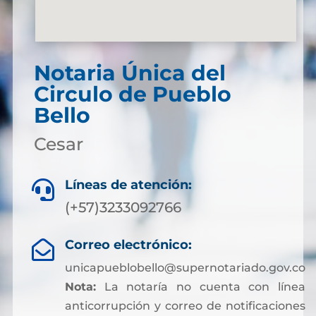
Notaria Única del
Circulo de Pueblo
Bello
Cesar
Líneas de atención:

(+57)3233092766
Correo electrónico:

unicapueblobello@supernotariado.gov.co
Nota:
La notaría no cuenta con línea
anticorrupción y correo de notificaciones