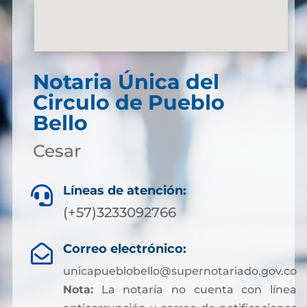
Notaria Única del
Circulo de Pueblo
Bello
Cesar
Líneas de atención:

(+57)3233092766
Correo electrónico:

unicapueblobello@supernotariado.gov.co
Nota:
La notaría no cuenta con línea