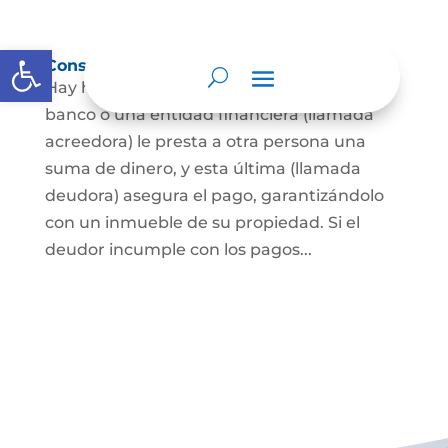
Abrir barra de herramientas
Constitución de hipoteca
Hay hipoteca cuando una persona, o un
banco o una entidad financiera (llamada
acreedora) le presta a otra persona una
suma de dinero, y esta última (llamada
deudora) asegura el pago, garantizándolo
con un inmueble de su propiedad. Si el
deudor incumple con los pagos...