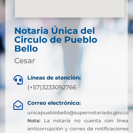
Notaria Única del
Circulo de Pueblo
Bello
Cesar
Líneas de atención:

(+57)3233092766
Correo electrónico:

unicapueblobello@supernotariado.gov.co
Nota:
La notaría no cuenta con línea
anticorrupción y correo de notificaciones