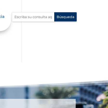
cia
io