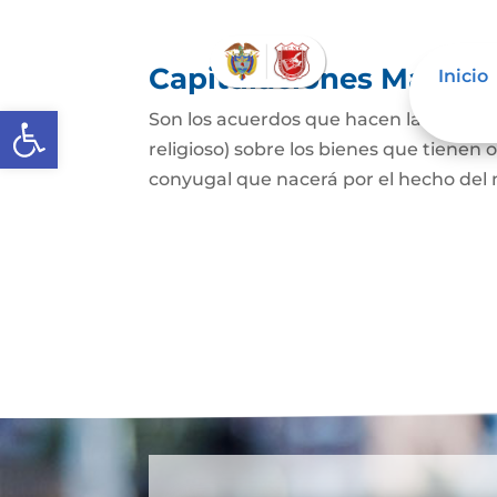
Capitulaciones Matrim
Inicio
Abrir barra de herramientas
Son los acuerdos que hacen las person
religioso) sobre los bienes que tienen 
conyugal que nacerá por el hecho del 