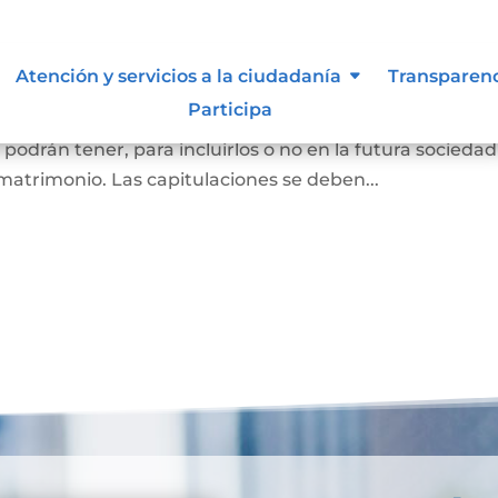
oniales
Atención y servicios a la ciudadanía
Transparen
Participa
as que se van a casar (por matrimonio civil o matrimon
o podrán tener, para incluirlos o no en la futura sociedad
matrimonio. Las capitulaciones se deben...