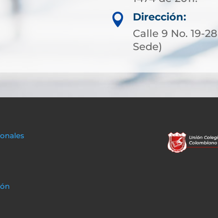
Dirección:

Calle 9 No. 19-2
Sede)
sonales
ión