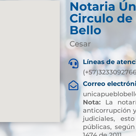
Notaria Ún
Circulo de
Bello
Cesar
Líneas de atenc

(+57)323309276
Correo electrón

unicapueblobel
Nota:
La notarí
anticorrupción y
judiciales, es
públicas, según
1474 de 2011.