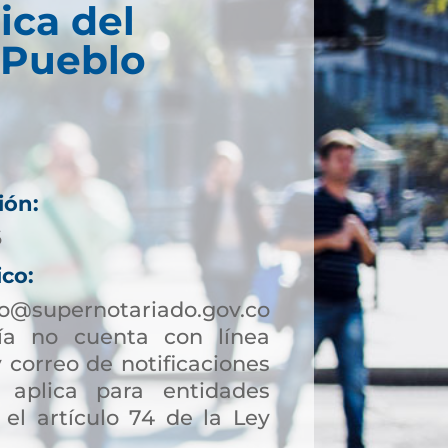
ica del
 Pueblo
ión:
6
ico:
lo@supernotariado.gov.co
a no cuenta con línea
 correo de notificaciones
to aplica para entidades
 el artículo 74 de la Ley