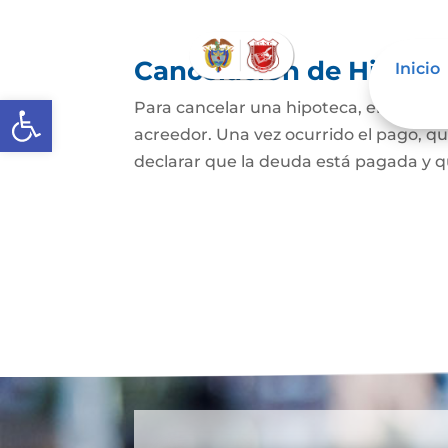
Cancelación de Hipote
Inicio
Abrir barra de herramientas
Para cancelar una hipoteca, el dueño d
acreedor. Una vez ocurrido el pago, qui
declarar que la deuda está pagada y que