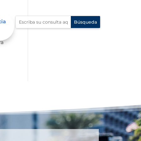
cia
 al
ra