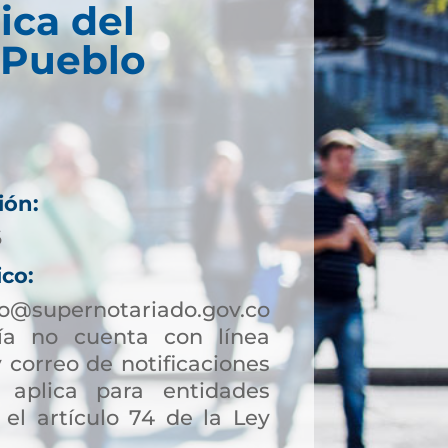
ica del
 Pueblo
ión:
6
ico:
lo@supernotariado.gov.co
a no cuenta con línea
 correo de notificaciones
to aplica para entidades
 el artículo 74 de la Ley