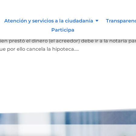
ca
Atención y servicios a la ciudadanía
Transparen
Participa
el bien hipotecado debe pagar la totalidad de la deuda
en prestó el dinero (el acreedor) debe ir a la notaría pa
 por ello cancela la hipoteca....