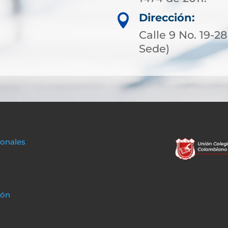
Dirección:

Calle 9 No. 19-2
Sede)
sonales
ión