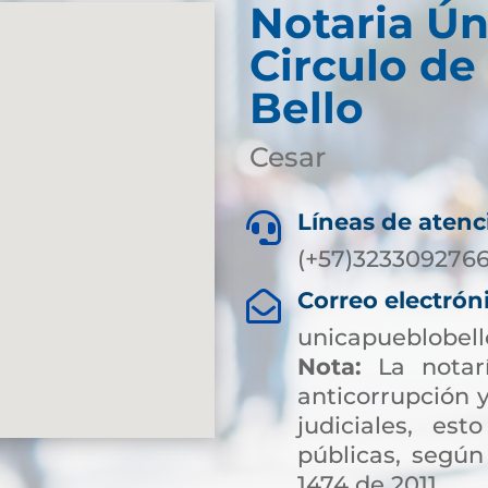
Notaria Ún
Circulo de
Bello
Cesar
Líneas de atenc

(+57)323309276
Correo electrón

unicapueblobel
Nota:
La notarí
anticorrupción y
judiciales, es
públicas, según
1474 de 2011.