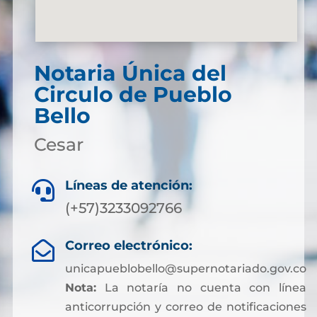
Notaria Única del
Circulo de Pueblo
Bello
Cesar
Líneas de atención:

(+57)3233092766
Correo electrónico:

unicapueblobello@supernotariado.gov.co
Nota:
La notaría no cuenta con línea
anticorrupción y correo de notificaciones