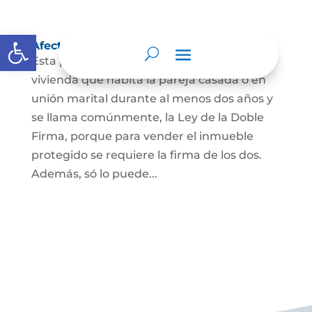
Abrir barra de herramientas
Afectación a Vivienda familiar
Esta protección la ordena la ley sobre la
vivienda que habita la pareja casada o en
unión marital durante al menos dos años y
se llama comúnmente, la Ley de la Doble
Firma, porque para vender el inmueble
protegido se requiere la firma de los dos.
Además, só lo puede...