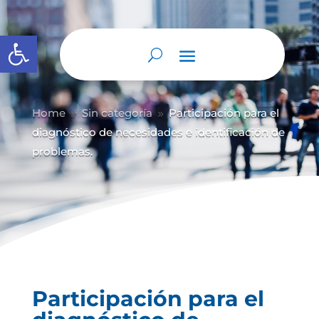
Abrir barra de herramientas
Home
Sin categoría
Participación para el
9
9
diagnóstico de necesidades e identificación de
problemas.
Participación para el