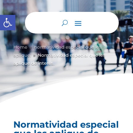
Abrir barra de herramientas
Home
normatividad especial que les
9
aplique.
Normatividad especial que les
9
aplique de interés.
Normatividad especial