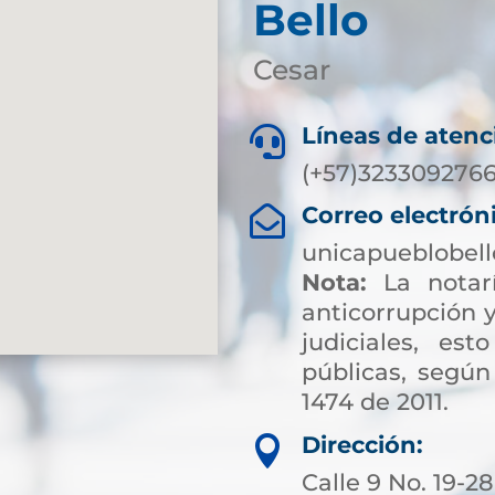
Bello
Cesar
Líneas de atenc

(+57)323309276
Correo electrón

unicapueblobel
Nota:
La notarí
anticorrupción y
judiciales, es
públicas, según
1474 de 2011.
Dirección:

Calle 9 No. 19-2