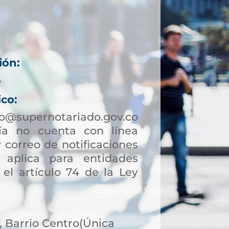
ión:
6
ico:
lo@supernotariado.gov.co
a no cuenta con línea
 correo de notificaciones
to aplica para entidades
 el artículo 74 de la Ley
8, Barrio Centro(Única